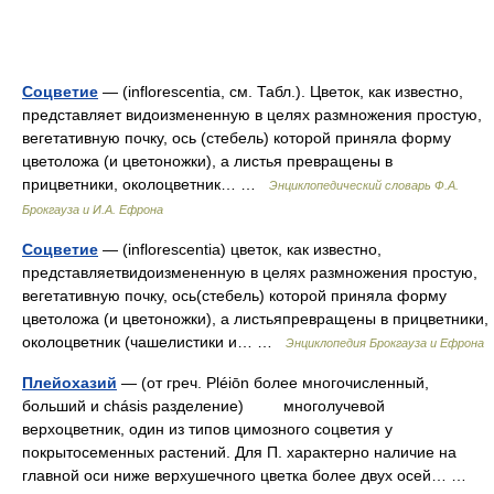
Соцветие
— (inflorescentia, см. Табл.). Цветок, как известно,
представляет видоизмененную в целях размножения простую,
вегетативную почку, ось (стебель) которой приняла форму
цветоложа (и цветоножки), а листья превращены в
прицветники, околоцветник… …
Энциклопедический словарь Ф.А.
Брокгауза и И.А. Ефрона
Соцветие
— (inflorescentia) цветок, как известно,
представляетвидоизмененную в целях размножения простую,
вегетативную почку, ось(стебель) которой приняла форму
цветоложа (и цветоножки), а листьяпревращены в прицветники,
околоцветник (чашелистики и… …
Энциклопедия Брокгауза и Ефрона
Плейохазий
— (от греч. Pléiōn более многочисленный,
больший и chásis разделение) многолучевой
верхоцветник, один из типов цимозного соцветия у
покрытосеменных растений. Для П. характерно наличие на
главной оси ниже верхушечного цветка более двух осей… …