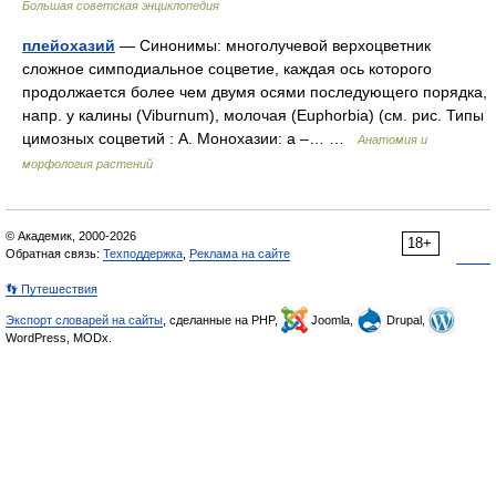
Большая советская энциклопедия
плейохазий
— Синонимы: многолучевой верхоцветник
сложное симподиальное соцветие, каждая ось которого
продолжается более чем двумя осями последующего порядка,
напр. у калины (Viburnum), молочая (Euphorbia) (см. рис. Типы
цимозных соцветий : А. Монохазии: а –… …
Анатомия и
морфология растений
© Академик, 2000-2026
18+
Обратная связь:
Техподдержка
,
Реклама на сайте
👣 Путешествия
Экспорт словарей на сайты
, сделанные на PHP,
Joomla,
Drupal,
WordPress, MODx.